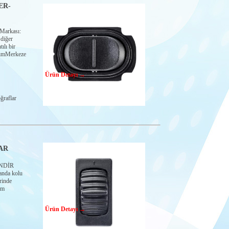
ER-
arkası:
diğer
ılı bir
arımMerkeze
Ürün Detayı →
ğraflar
AR
NDİR
nda kolu
rinde
am
Ürün Detayı →