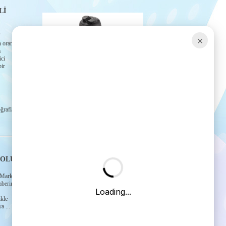
Lİ
×
rantılı
a
ici
ir
Ürün Detayı →
ğraflar
KOLU
arkası:
aberindeki
ikle
a ...
Ürün Detayı →