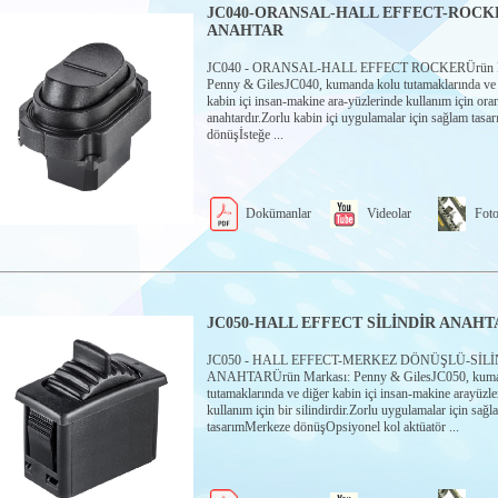
JC040-ORANSAL-HALL EFFECT-ROCK
ANAHTAR
JC040 - ORANSAL-HALL EFFECT ROCKERÜrün M
Penny & GilesJC040, kumanda kolu tutamaklarında ve 
kabin içi insan-makine ara-yüzlerinde kullanım için orant
anahtardır.Zorlu kabin içi uygulamalar için sağlam tas
dönüşİsteğe ...
Dokümanlar
Videolar
Foto
JC050-HALL EFFECT SİLİNDİR ANAHT
JC050 - HALL EFFECT-MERKEZ DÖNÜŞLÜ-SİLİ
ANAHTARÜrün Markası: Penny & GilesJC050, kuma
tutamaklarında ve diğer kabin içi insan-makine arayüzle
kullanım için bir silindirdir.Zorlu uygulamalar için sağl
tasarımMerkeze dönüşOpsiyonel kol aktüatör ...