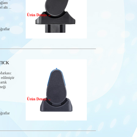
ağlam
altı ...
Ürün Detayı →
ğraflar
TICK
rkası:
edilmiştir
artık
neği
Ürün Detayı →
ğraflar