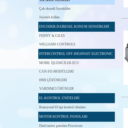
Tek eksen Joystickler
Çok eksenli Joystickler
Joystick kolları
ENCODER-DAİRESEL KONUM SENSÖRLERİ
PENNY & GILES
WILLIAMS CONTROLS
INTERCONTROL OFF-HIGHWAY ELECTRONIC
MOBİL İŞLEMCİLER-ECU
CAN-I/O-MODÜLLERİ
HMI ÇÖZÜMLERİ
YARDIMCI ÜRÜNLER
EL-KONTROL ÜNİTELERİ
Rotasyonel El tipi kontrol cihazları
MOTOR KONTROL PANOLARI
Dizel motor panoları-Powercore