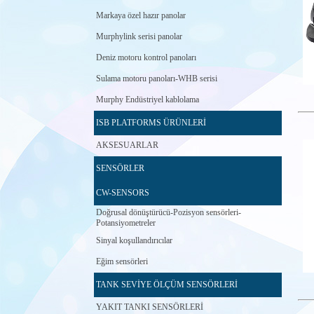
Markaya özel hazır panolar
Murphylink serisi panolar
Deniz motoru kontrol panoları
Sulama motoru panoları-WHB serisi
Murphy Endüstriyel kablolama
ISB PLATFORMS ÜRÜNLERİ
AKSESUARLAR
SENSÖRLER
CW-SENSORS
Doğrusal dönüştürücü-Pozisyon sensörleri-
Potansiyometreler
Sinyal koşullandırıcılar
Eğim sensörleri
TANK SEVİYE ÖLÇÜM SENSÖRLERİ
YAKIT TANKI SENSÖRLERİ