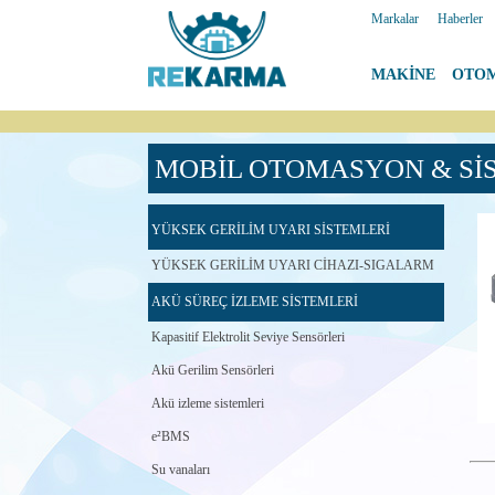
Markalar
|
Haberler
MAKİNE
|
OTO
MOBİL OTOMASYON & Sİ
YÜKSEK GERİLİM UYARI SİSTEMLERİ
YÜKSEK GERİLİM UYARI CİHAZI-SIGALARM
AKÜ SÜREÇ İZLEME SİSTEMLERİ
Kapasitif Elektrolit Seviye Sensörleri
Akü Gerilim Sensörleri
Akü izleme sistemleri
e²BMS
Su vanaları