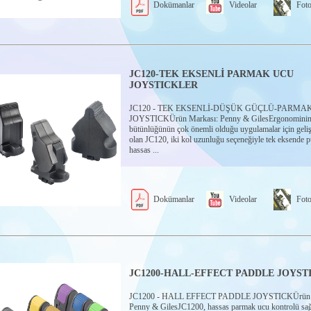
Dokümanlar
Videolar
Foto
JC120-TEK EKSENLİ PARMAK UCU
JOYSTICKLER
JC120 - TEK EKSENLİ-DÜŞÜK GÜÇLÜ-PARMA
JOYSTICKÜrün Markası: Penny & GilesErgonominin 
bütünlüğünün çok önemli olduğu uygulamalar için gelişt
olan JC120, iki kol uzunluğu seçeneğiyle tek eksende p
hassas ...
Dokümanlar
Videolar
Foto
JC1200-HALL-EFFECT PADDLE JOYST
JC1200 - HALL EFFECT PADDLE JOYSTICKÜrün M
Penny & GilesJC1200, hassas parmak ucu kontrolü sağ