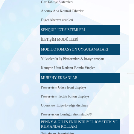
Gaz Tahliye Sistemleri
Abertax Ana Kontrol Cihazları
Diğer Abertax ürünleri
SENQUIP IOT SİSTEMLERİ
İLETİŞİM MODÜLLERİ
MOBİL OTOMASYON UYGULAMALARI
Yükselebilir İş Platformları & İtfaiye araçları
Kamyon Üstü Katlanır Bomlu Vinçler
MURPHY EKRANLAR
Powerview Glass front displays
Powerview Tactile button displays
Openview Edge-to-edge displays
Powervision Configuration studio®
PENNY & GILES ENDÜSTRİYEL JOYSTICK VE
KUMANDA KOLLARI