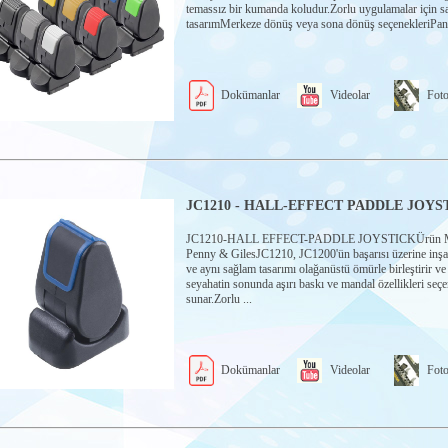
temassız bir kumanda koludur.Zorlu uygulamalar için s
tasarımMerkeze dönüş veya sona dönüş seçenekleriPanel 
Dokümanlar
Videolar
Foto
JC1210 - HALL-EFFECT PADDLE JOYS
JC1210-HALL EFFECT-PADDLE JOYSTICKÜrün Ma
Penny & GilesJC1210, JC1200'ün başarısı üzerine inşa 
ve aynı sağlam tasarımı olağanüstü ömürle birleştirir ve 
seyahatin sonunda aşırı baskı ve mandal özellikleri seçe
sunar.Zorlu ...
Dokümanlar
Videolar
Foto