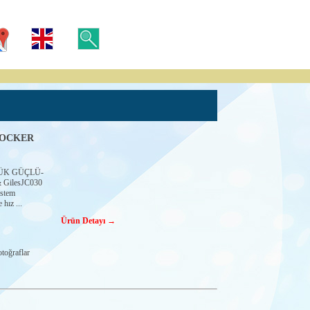
ROCKER
ÜK GÜÇLÜ-
GilesJC030
istem
 hız ...
Ürün Detayı →
toğraflar