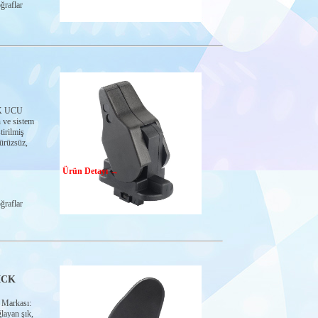
ğraflar
K UCU
ve sistem
irilmiş
ürüzsüz,
Ürün Detayı →
ğraflar
ICK
arkası:
layan şık,