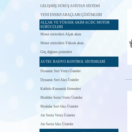
GELİŞMİŞ SÜRÜŞ ASİSTAN SİSTEMİ
YENİ ENERJİ ARAÇLARI ÇÖZÜMLERİ
ALÇAK VE YÜKSEK AKIM AC/DC MOTOR
SÜRÜCÜLERİ
Motor sürücüleri-Alçak akım
Motor sürücüleri-Yüksek akım
Güç dağıtım çözümleri
AUTEC RADYO KONTROL SİSTEMLERİ
Dynamic Seri Verici Üniteler
Dynamic Seri Alıcı Üniteler
Kablolu Kumanda Sistemleri
Modüler Serisi Verici Üniteler
Modular Seri Alıcı Üniteler
Air Serisi Verici Üniteler
Air Serisi Alıcı Üniteler