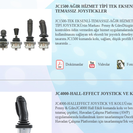
JC1500 AĞIR HİZMET TİPİ TEK EKSEN
TEMASSIZ JOYSTICKLER
JC1500-TEK EKSENLİ-TEMASSIZ-AĞIR HİZMET
TİPİ JOYSTICKÜrün Markası: Penny & GilesDüzgün o
kontrolden ödün vermeden ağır hizmet uygulamalarınd
kullanılmasını sağlayan tek eksenli bir joystick denetley
tasarımı.JC1500 kumanda kolu, sağlam, düşük profilli b
tasarımla ...
Dokümanlar
Videolar
Foto
JC4000-HALL-EFFECT JOYSTICK VE 
JC4000-HALLEFFECT JOYSTICK VE KOLUÜrün M
Penny & GilesJC4000 Hall Etkili kumanda kolu ve ber
tutamaç çeşitleri, Havadan Çalışma Platformu (AWP)
uygulamalarında kullanılmak üzere tasarlanmıştır.Öncel
Havadan Çalışma Platformları için tasarlanmıştırTek vey