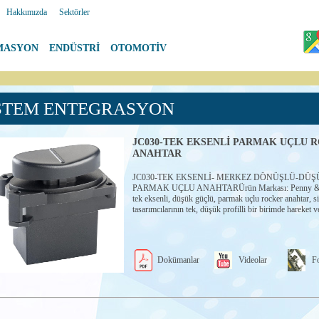
|
Hakkımızda
|
Sektörler
MASYON
|
ENDÜSTRİ
|
OTOMOTİV
STEM ENTEGRASYON
JC030-TEK EKSENLİ PARMAK UÇLU 
ANAHTAR
JC030-TEK EKSENLİ- MERKEZ DÖNÜŞLÜ-DÜŞ
PARMAK UÇLU ANAHTARÜrün Markası: Penny & 
tek eksenli, düşük güçlü, parmak uçlu rocker anahtar, s
tasarımcılarının tek, düşük profilli bir birimde hareket ve
Dokümanlar
Videolar
Fo