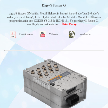
DAİRESEL
KONUM
Digsy® fusion G
SENSÖRLERİ
digsy® füzyon GModüler-Mobil Elektronik kontrol kartı48 adet'den 240 adet'e
PENNY & GILES
kadar çok işlevli Giriş/Çıkış'a ölçeklendirilebilen bir Modüler Mobil ECUÜcretsiz
WILLIAMS
programlanabilir acc. CODESYS 3.5 ile IEC-61131-3'e göredigsy® fusion G,
CONTROLS
mobil çalışma makinelerine ...
Ürün Detayı →
INTERCONTROL
OFF-HIGHWAY
Dokümanlar
Videolar
Fotoğraflar
ELECTRONIC
MOBİL
İŞLEMCİLER-
ECU
CAN-I/O-
MODÜLLERİ
HMI ÇÖZÜMLERİ
YARDIMCI
ÜRÜNLER
EL-KONTROL
ÜNİTELERİ
Rotasyonel El tipi
kontrol cihazları
MOTOR
KONTROL
PANOLARI