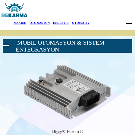
Markalar
MAKİNE
|
OTOMASYON
|
ENDÜSTRİ
|
OTOMOTİV
Haberler
MOBİL OTOMASYON & SİSTEM
Hakkımızda
ENTEGRASYON
Sektörler
Arama
YÜKSEK
İletişim
GERİLİM UYARI
SİSTEMLERİ
YÜKSEK
English
GERİLİM UYARI
CİHAZI-
SIGALARM
AKÜ SÜREÇ
İZLEME
SİSTEMLERİ
Digsy®-Fusion E