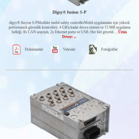
Dizel motor
panoları-Powercore
Markaya özel hazır
Digsy® fusion S-P
panolar
Murphylink serisi
digsy® füzyon S-PModüler mobil safety controllerMobil uygulamalar için yüksek
panolar
performanslı güvenlik kontrolörü. 4 GB'a kadar dosya sistemi ve 15 MB uygulama
belleği. 8x CAN arayüzü, 2x Ethernet portu ve USB. Her biri güvenli ...
Ürün
Deniz motoru
Detayı →
kontrol panoları
Sulama motoru
Dokümanlar
Videolar
Fotoğraflar
panoları-WHB serisi
Murphy Endüstriyel
kablolama
ISB PLATFORMS
ÜRÜNLERİ
AKSESUARLAR
SENSÖRLER
CW-SENSORS
Doğrusal
dönüştürücü-
Pozisyon sensörleri-
Potansiyometreler
Sinyal
koşullandırıcılar