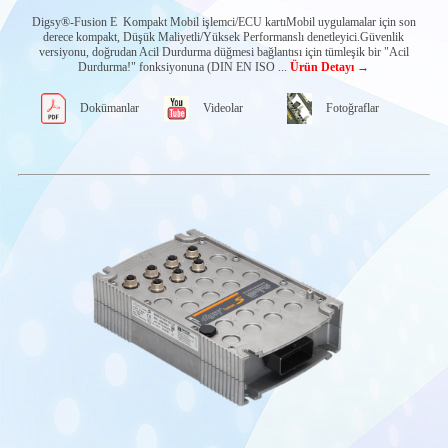
Kapasitif Elektrolit
Seviye Sensörleri
Digsy®-Fusion E Kompakt Mobil işlemci/ECU kartıMobil uygulamalar için son
derece kompakt, Düşük Maliyetli/Yüksek Performanslı denetleyici.Güvenlik
Akü Gerilim
versiyonu, doğrudan Acil Durdurma düğmesi bağlantısı için tümleşik bir "Acil
Sensörleri
Durdurma!" fonksiyonuna (DIN EN ISO ...
Ürün Detayı →
Akü izleme
sistemleri
Dokümanlar
Videolar
Fotoğraflar
e²BMS
Su vanaları
Gaz Tahliye
Sistemleri
Abertax Ana Kontrol
Cihazları
Diğer Abertax
ürünleri
SENQUIP IOT
SİSTEMLERİ
İLETİŞİM
MODÜLLERİ
MOBİL
OTOMASYON
UYGULAMALARI
Yükselebilir İş
Platformları &
İtfaiye araçları