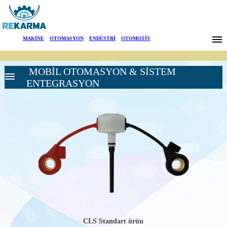
Markalar
MAKİNE
|
OTOMASYON
|
ENDÜSTRİ
|
OTOMOTİV
Haberler
MOBİL OTOMASYON & SİSTEM
Hakkımızda
ENTEGRASYON
Sektörler
Arama
YÜKSEK
İletişim
GERİLİM UYARI
SİSTEMLERİ
YÜKSEK
English
GERİLİM UYARI
CİHAZI-
SIGALARM
AKÜ SÜREÇ
İZLEME
SİSTEMLERİ
CLS Standart ürün