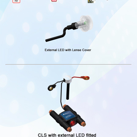
panoları-Powercore
Markaya özel hazır
panolar
Murphylink serisi
panolar
Deniz motoru
kontrol panoları
Sulama motoru
panoları-WHB serisi
Murphy Endüstriyel
kablolama
ISB PLATFORMS
ÜRÜNLERİ
AKSESUARLAR
SENSÖRLER
CW-SENSORS
Doğrusal
dönüştürücü-
Pozisyon sensörleri-
Potansiyometreler
Sinyal
koşullandırıcılar
Eğim sensörleri