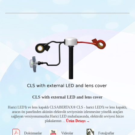
DAİRESEL
KONUM
SENSÖRLERİ
PENNY & GILES
WILLIAMS
CONTROLS
INTERCONTROL
OFF-HIGHWAY
ELECTRONIC
MOBİL
İŞLEMCİLER-ECU
CAN-I/O-
MODÜLLERİ
HMI ÇÖZÜMLERİ
YARDIMCI
ÜRÜNLER
EL-KONTROL
CLS with external LED and lens cover
ÜNİTELERİ
Rotasyonel El tipi
Harici LED'li ve lens kapaklı CLSABERTAX® CLS - harici LED'li ve lens kapaklı,
kontrol cihazları
aracın ön panelinden akünün elektrolit seviyesinin izlenmesine yönelik araçları
MOTOR
sağlayan versiyonumuzdur.Harici LED muhafazasında, elektrolit seviyesi hücre
KONTROL
plakalarının ...
Ürün Detayı →
PANOLARI
Dizel motor
Dokümanlar
Videolar
Fotoğraflar