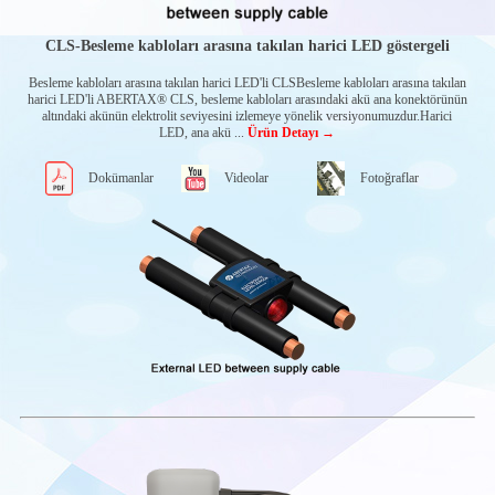
TANK SEVİYE
ÖLÇÜM
CLS-Besleme kabloları arasına takılan harici LED göstergeli
SENSÖRLERİ
YAKIT TANKI
Besleme kabloları arasına takılan harici LED'li CLSBesleme kabloları arasına takılan
SENSÖRLERİ
harici LED'li ABERTAX® CLS, besleme kabloları arasındaki akü ana konektörünün
altındaki akünün elektrolit seviyesini izlemeye yönelik versiyonumuzdur.Harici
GELİŞMİŞ SÜRÜŞ
LED, ana akü ...
Ürün Detayı →
ASİSTAN
SİSTEMİ
YENİ ENERJİ
Dokümanlar
Videolar
Fotoğraflar
ARAÇLARI
ÇÖZÜMLERİ
ALÇAK VE
YÜKSEK AKIM
AC/DC MOTOR
SÜRÜCÜLERİ
Motor sürücüleri-
Alçak akım
Motor sürücüleri-
Yüksek akım
Güç dağıtım
çözümleri
AUTEC RADYO
KONTROL
SİSTEMLERİ
Dynamic Seri Verici