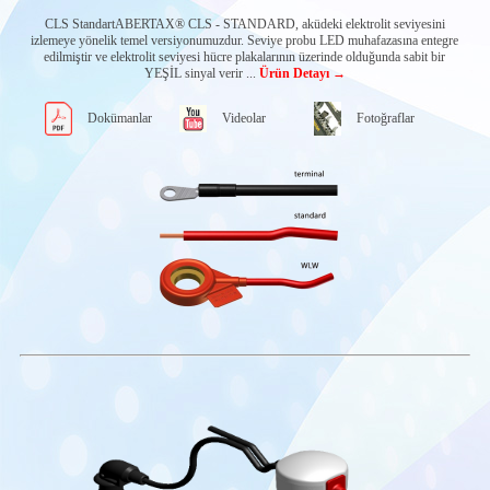
Kapasitif Elektrolit
Seviye Sensörleri
CLS StandartABERTAX® CLS - STANDARD, aküdeki elektrolit seviyesini
izlemeye yönelik temel versiyonumuzdur. Seviye probu LED muhafazasına entegre
Akü Gerilim
edilmiştir ve elektrolit seviyesi hücre plakalarının üzerinde olduğunda sabit bir
Sensörleri
YEŞİL sinyal verir ...
Ürün Detayı →
Akü izleme
sistemleri
Dokümanlar
Videolar
Fotoğraflar
e²BMS
Su vanaları
Gaz Tahliye
Sistemleri
Abertax Ana Kontrol
Cihazları
Diğer Abertax
ürünleri
SENQUIP IOT
SİSTEMLERİ
İLETİŞİM
MODÜLLERİ
MOBİL
OTOMASYON
UYGULAMALARI
Yükselebilir İş
Platformları &
İtfaiye araçları