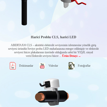
Kamyon Üstü
Katlanır Bomlu
Vinçler
MURPHY
EKRANLAR
Powerview Glass
front displays
Powerview Tactile
button displays
Harici Problu CLS, harici LED
Openview Edge-to-
edge displays
ABERTAX® CLS – aküdeki elektrolit seviyesinin izlenmesine yönelik giriş
Powervision
seviyesi üründür.Seviye probu LED muhafazasına entegre edilmiştir ve elektrolit
Configuration
seviyesi hücre plakalarının üzerinde olduğunda sabit bir YEŞİL sinyal
studio®
verir.Elektrolit seviyesi hücre ...
Ürün Detayı →
PENNY & GILES
ENDÜSTRİYEL
Dokümanlar
Videolar
Fotoğraflar
JOYSTICK VE
KUMANDA
KOLLARI
Tek eksen
Joystickler
Çok eksenli
Joystickler
Joystick kolları
ENCODER-