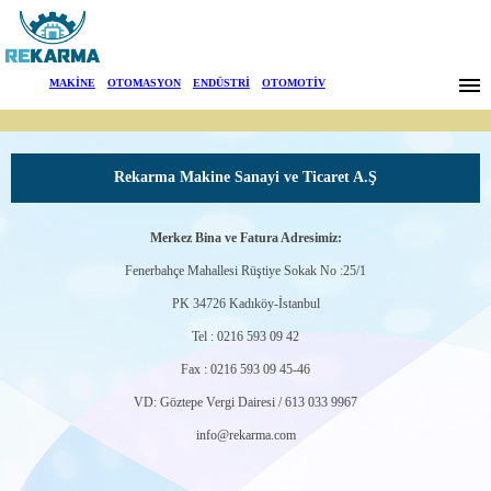
Markalar
MAKİNE
|
OTOMASYON
|
ENDÜSTRİ
|
OTOMOTİV
Haberler
Hakkımızda
Rekarma Makine Sanayi ve Ticaret A.Ş
Sektörler
Merkez Bina ve Fatura Adresimiz:
Arama
Fenerbahçe Mahallesi Rüştiye Sokak No :25/1
PK 34726 Kadıköy-İstanbul
İletişim
Tel : 0216 593 09 42
Fax : 0216 593 09 45-46
English
VD: Göztepe Vergi Dairesi / 613 033 9967
info@rekarma.com