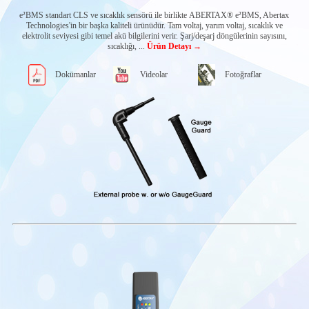
Kapasitif Elektrolit
Seviye Sensörleri
e²BMS standart CLS ve sıcaklık sensörü ile birlikte ABERTAX® e²BMS, Abertax
Technologies'in bir başka kaliteli ürünüdür. Tam voltaj, yarım voltaj, sıcaklık ve
Akü Gerilim
elektrolit seviyesi gibi temel akü bilgilerini verir. Şarj/deşarj döngülerinin sayısını,
Sensörleri
sıcaklığı, ...
Ürün Detayı →
Akü izleme
sistemleri
Dokümanlar
Videolar
Fotoğraflar
e²BMS
Su vanaları
Gaz Tahliye
Sistemleri
Abertax Ana Kontrol
Cihazları
Diğer Abertax
ürünleri
SENQUIP IOT
SİSTEMLERİ
İLETİŞİM
MODÜLLERİ
MOBİL
OTOMASYON
UYGULAMALARI
Yükselebilir İş
Platformları &
İtfaiye araçları