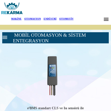
Markalar
MAKİNE
|
OTOMASYON
|
ENDÜSTRİ
|
OTOMOTİV
Haberler
MOBİL OTOMASYON & SİSTEM
Hakkımızda
ENTEGRASYON
Sektörler
Arama
YÜKSEK
İletişim
GERİLİM UYARI
SİSTEMLERİ
YÜKSEK
English
GERİLİM UYARI
CİHAZI-
SIGALARM
AKÜ SÜREÇ
İZLEME
SİSTEMLERİ
e²BMS standart CLS ve Isı sensörü ile