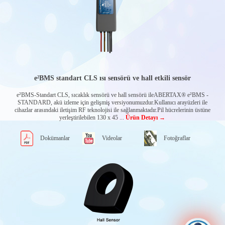
Kamyon Üstü
Katlanır Bomlu
Vinçler
MURPHY
EKRANLAR
Powerview Glass
front displays
Powerview Tactile
button displays
e²BMS standart CLS ısı sensörü ve hall etkili sensör
Openview Edge-to-
edge displays
e²BMS-Standart CLS, sıcaklık sensörü ve hall sensörü ileABERTAX® e²BMS -
Powervision
STANDARD, akü izleme için gelişmiş versiyonumuzdur.Kullanıcı arayüzleri ile
Configuration
cihazlar arasındaki iletişim RF teknolojisi ile sağlanmaktadır.Pil hücrelerinin üstüne
studio®
yerleştirilebilen 130 x 45 ...
Ürün Detayı →
PENNY & GILES
ENDÜSTRİYEL
Dokümanlar
Videolar
Fotoğraflar
JOYSTICK VE
KUMANDA
KOLLARI
Tek eksen
Joystickler
Çok eksenli
Joystickler
Joystick kolları
ENCODER-