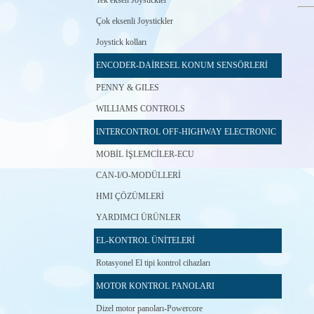
Tek eksen Joystickler
Çok eksenli Joystickler
Joystick kolları
ENCODER-DAİRESEL KONUM SENSÖRLERİ
PENNY & GILES
WILLIAMS CONTROLS
INTERCONTROL OFF-HIGHWAY ELECTRONIC
MOBİL İŞLEMCİLER-ECU
CAN-I/O-MODÜLLERİ
HMI ÇÖZÜMLERİ
YARDIMCI ÜRÜNLER
EL-KONTROL ÜNİTELERİ
Rotasyonel El tipi kontrol cihazları
MOTOR KONTROL PANOLARI
Dizel motor panoları-Powercore