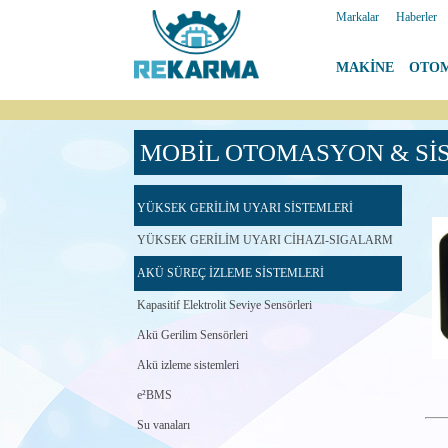
Markalar
|
Haberler
MAKİNE
|
OTO
MOBİL OTOMASYON & Sİ
YÜKSEK GERİLİM UYARI SİSTEMLERİ
YÜKSEK GERİLİM UYARI CİHAZI-SIGALARM
AKÜ SÜREÇ İZLEME SİSTEMLERİ
Kapasitif Elektrolit Seviye Sensörleri
Akü Gerilim Sensörleri
Akü izleme sistemleri
e²BMS
Su vanaları