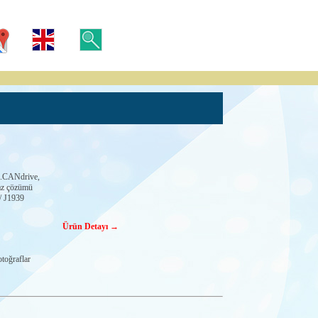
e.CANdrive,
haz çözümü
/ J1939
Ürün Detayı →
toğraflar