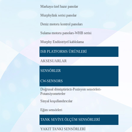
Markaya özel hazır panolar
Murphylink serisi panolar
Deniz motoru kontrol panoları
Sulama motoru panoları-WHB serisi
Murphy Endüstriyel kablolama
ISB PLATFORMS ÜRÜNLERİ
AKSESUARLAR
SENSÖRLER
CW-SENSORS
Doğrusal dönüştürücü-Pozisyon sensörleri-
Potansiyometreler
Sinyal koşullandırıcılar
Eğim sensörleri
TANK SEVİYE ÖLÇÜM SENSÖRLERİ
YAKIT TANKI SENSÖRLERİ