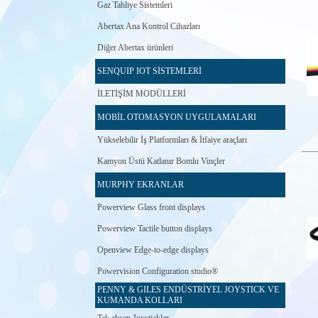
Gaz Tahliye Sistemleri
Abertax Ana Kontrol Cihazları
Diğer Abertax ürünleri
SENQUIP IOT SİSTEMLERİ
İLETİŞİM MODÜLLERİ
MOBİL OTOMASYON UYGULAMALARI
Yükselebilir İş Platformları & İtfaiye araçları
Kamyon Üstü Katlanır Bomlu Vinçler
MURPHY EKRANLAR
Powerview Glass front displays
Powerview Tactile button displays
Openview Edge-to-edge displays
Powervision Configuration studio®
PENNY & GILES ENDÜSTRİYEL JOYSTICK VE
KUMANDA KOLLARI