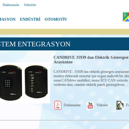
|
Hakkımızda
|
Sektörler
MASYON
|
ENDÜSTRİ
|
OTOMOTİV
STEM ENTEGRASYON
CANDRIVE J1939 dan Elektrik Göstergesi
Arayüzüne
CANDRIVE - J1939 dan elektrik göstergesi arayüzün
modern elektronik motorlar için uygun maliyetli bir ci
sunar.CANdrive modülleri, motor ECU CAN veriyolu 
verilerini okur, standart elektrik paneli göstergelerini ...
Dokümanlar
Videolar
Fo