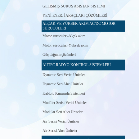
GELİŞMİŞ SÜRÜŞ ASİSTAN SİSTEMİ
YENİ ENERJİ ARAÇLARI ÇÖZÜMLERİ
ALÇAK VE YÜKSEK AKIM AC/DC MOTOR
SÜRÜCÜLERİ
Motor sürücüleri-Alçak akım
Motor sürücüleri-Yüksek akım
Güç dağıtım çözümleri
AUTEC RADYO KONTROL SİSTEMLERİ
Dynamic Seri Verici Üniteler
Dynamic Seri Alıcı Üniteler
Kablolu Kumanda Sistemleri
Modüler Serisi Verici Üniteler
Modular Seri Alıcı Üniteler
Air Serisi Verici Üniteler
Air Serisi Alıcı Üniteler