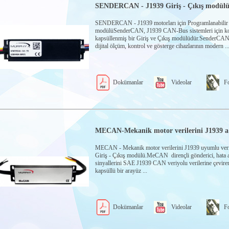
SENDERCAN - J1939 Giriş - Çıkış modül
SENDERCAN - J1939 motorları için Programlanabilir G
modülüSenderCAN, J1939 CAN-Bus sistemleri için k
kapsüllenmiş bir Giriş ve Çıkış modülüdür.SenderCAN
dijital ölçüm, kontrol ve gösterge cihazlarının modern ..
Dokümanlar
Videolar
Fo
MECAN-Mekanik motor verilerini J1939 a 
MECAN - Mekanik motor verilerini J1939 uyumlu veril
Giriş - Çıkış modülü.MeCAN dirençli gönderici, hata a
sinyallerini SAE J1939 CAN veriyolu verilerine çevir
kapsüllü bir arayüz ...
Dokümanlar
Videolar
Fo