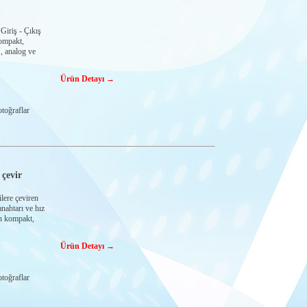
ü
iriş - Çıkış
ompakt,
, analog ve
.
Ürün Detayı →
toğraflar
çevir
ere çeviren
nahtarı ve hız
en kompakt,
Ürün Detayı →
toğraflar