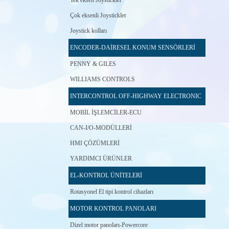
Tek eksen Joystickler
Çok eksenli Joystickler
Joystick kolları
ENCODER-DAİRESEL KONUM SENSÖRLERİ
PENNY & GILES
WILLIAMS CONTROLS
INTERCONTROL OFF-HIGHWAY ELECTRONIC
MOBİL İŞLEMCİLER-ECU
CAN-I/O-MODÜLLERİ
HMI ÇÖZÜMLERİ
YARDIMCI ÜRÜNLER
EL-KONTROL ÜNİTELERİ
Rotasyonel El tipi kontrol cihazları
MOTOR KONTROL PANOLARI
Dizel motor panoları-Powercore