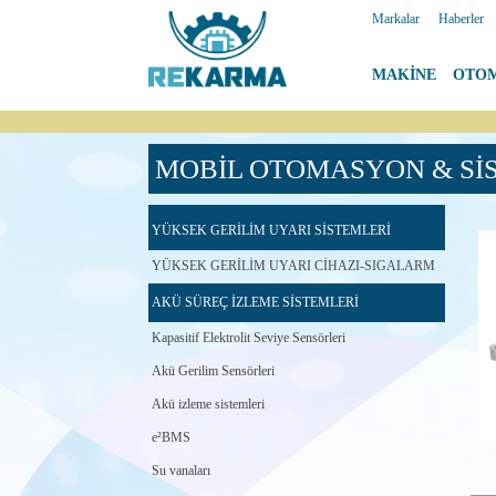
Markalar
|
Haberler
MAKİNE
|
OTO
MOBİL OTOMASYON & Sİ
YÜKSEK GERİLİM UYARI SİSTEMLERİ
YÜKSEK GERİLİM UYARI CİHAZI-SIGALARM
AKÜ SÜREÇ İZLEME SİSTEMLERİ
Kapasitif Elektrolit Seviye Sensörleri
Akü Gerilim Sensörleri
Akü izleme sistemleri
e²BMS
Su vanaları