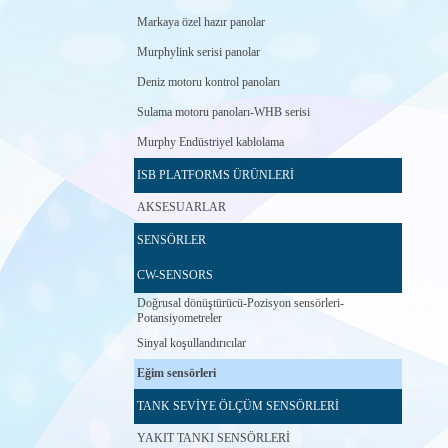
Markaya özel hazır panolar
Murphylink serisi panolar
Deniz motoru kontrol panoları
Sulama motoru panoları-WHB serisi
Murphy Endüstriyel kablolama
ISB PLATFORMS ÜRÜNLERİ
AKSESUARLAR
SENSÖRLER
CW-SENSORS
Doğrusal dönüştürücü-Pozisyon sensörleri-
Potansiyometreler
Sinyal koşullandırıcılar
Eğim sensörleri
TANK SEVİYE ÖLÇÜM SENSÖRLERİ
YAKIT TANKI SENSÖRLERİ