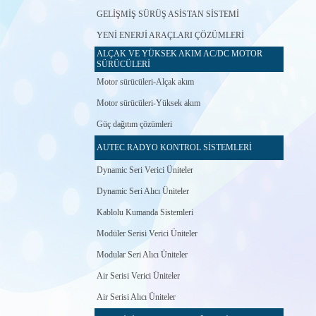
GELİŞMİŞ SÜRÜŞ ASİSTAN SİSTEMİ
YENİ ENERJİ ARAÇLARI ÇÖZÜMLERİ
ALÇAK VE YÜKSEK AKIM AC/DC MOTOR
SÜRÜCÜLERİ
Motor sürücüleri-Alçak akım
Motor sürücüleri-Yüksek akım
Güç dağıtım çözümleri
AUTEC RADYO KONTROL SİSTEMLERİ
Dynamic Seri Verici Üniteler
Dynamic Seri Alıcı Üniteler
Kablolu Kumanda Sistemleri
Modüler Serisi Verici Üniteler
Modular Seri Alıcı Üniteler
Air Serisi Verici Üniteler
Air Serisi Alıcı Üniteler