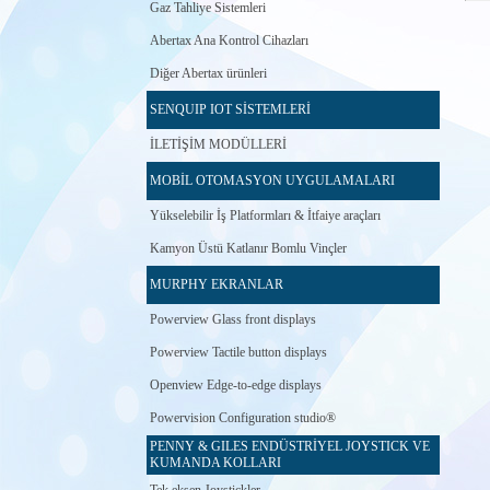
Gaz Tahliye Sistemleri
Abertax Ana Kontrol Cihazları
Diğer Abertax ürünleri
SENQUIP IOT SİSTEMLERİ
İLETİŞİM MODÜLLERİ
MOBİL OTOMASYON UYGULAMALARI
Yükselebilir İş Platformları & İtfaiye araçları
Kamyon Üstü Katlanır Bomlu Vinçler
MURPHY EKRANLAR
Powerview Glass front displays
Powerview Tactile button displays
Openview Edge-to-edge displays
Powervision Configuration studio®
PENNY & GILES ENDÜSTRİYEL JOYSTICK VE
KUMANDA KOLLARI