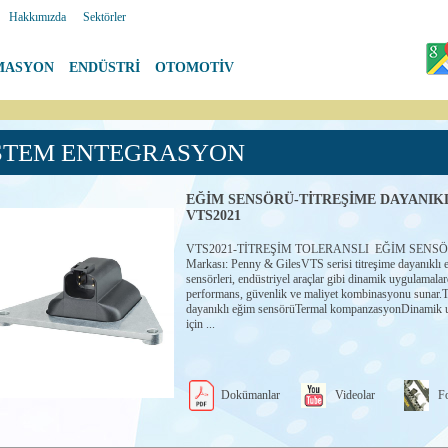
|
Hakkımızda
|
Sektörler
MASYON
|
ENDÜSTRİ
|
OTOMOTİV
STEM ENTEGRASYON
EĞİM SENSÖRÜ-TİTREŞİME DAYANIKL
VTS2021
VTS2021-TİTREŞİM TOLERANSLI EĞİM SENSÖ
Markası: Penny & GilesVTS serisi titreşime dayanıklı 
sensörleri, endüstriyel araçlar gibi dinamik uygulamal
performans, güvenlik ve maliyet kombinasyonu sunar.T
dayanıklı eğim sensörüTermal kompanzasyonDinamik 
için ...
Dokümanlar
Videolar
Fo