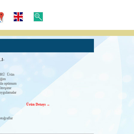
I-
RÜ Ürün
eğim
arda optimum
itreşime
uygulamalar
Ürün Detayı →
toğraflar