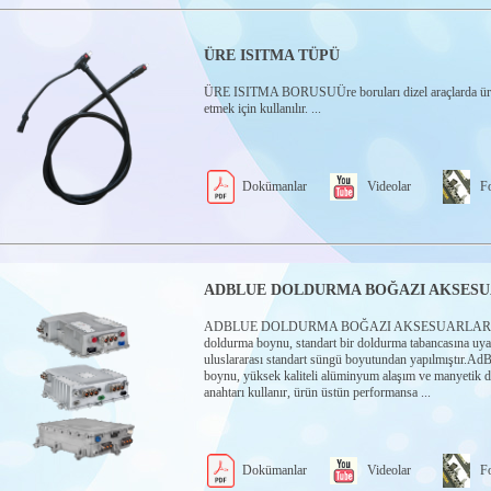
ÜRE ISITMA TÜPÜ
ÜRE ISITMA BORUSUÜre boruları dizel araçlarda üre
etmek için kullanılır. ...
Dokümanlar
Videolar
Fo
ADBLUE DOLDURMA BOĞAZI AKSESU
ADBLUE DOLDURMA BOĞAZI AKSESUARLARI
doldurma boynu, standart bir doldurma tabancasına uya
uluslararası standart süngü boyutundan yapılmıştır.Ad
boynu, yüksek kaliteli alüminyum alaşım ve manyetik 
anahtarı kullanır, ürün üstün performansa ...
Dokümanlar
Videolar
Fo