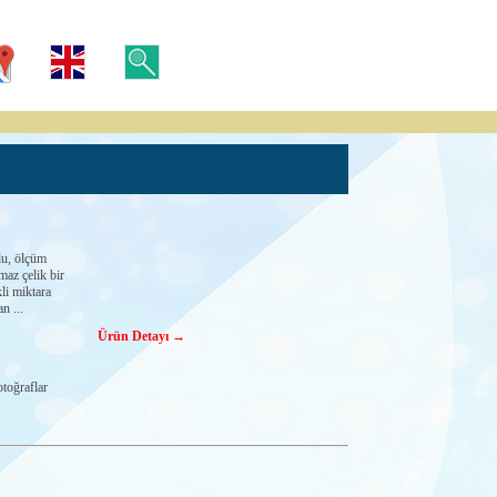
, ölçüm
maz çelik bir
li miktara
n ...
Ürün Detayı →
toğraflar