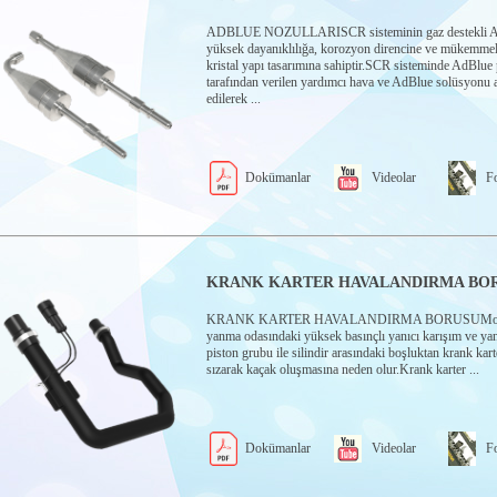
ADBLUE NOZULLARISCR sisteminin gaz destekli A
yüksek dayanıklılığa, korozyon direncine ve mükemme
kristal yapı tasarımına sahiptir.SCR sisteminde AdBlue
tarafından verilen yardımcı hava ve AdBlue solüsyonu 
edilerek ...
Dokümanlar
Videolar
Fo
KRANK KARTER HAVALANDIRMA BO
KRANK KARTER HAVALANDIRMA BORUSUMotor ç
yanma odasındaki yüksek basınçlı yanıcı karışım ve ya
piston grubu ile silindir arasındaki boşluktan krank kart
sızarak kaçak oluşmasına neden olur.Krank karter ...
Dokümanlar
Videolar
Fo