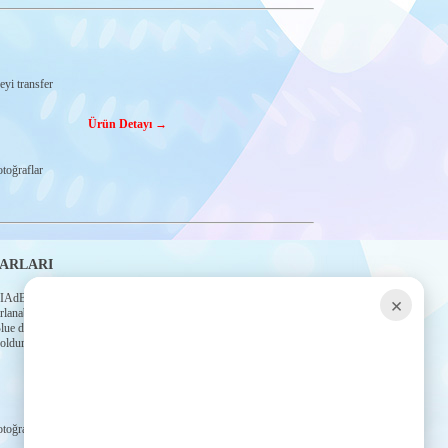
yi transfer
Ürün Detayı →
toğraflar
ARLARI
AdBlue
×
rlanabilen
Blue doldurma
doldurma
Ürün Detayı →
toğraflar