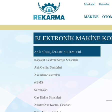
Markalar
|
Haberler
MAKİNE
|
OTO
ELEKTRONİK MAKİNE KO
AKÜ SÜREÇ İZLEME SİSTEMLERİ
Kapasitif Elektrolit Seviye Sensörleri
Akü Gerilim Sensörleri
Akü izleme sistemleri
e²BMS
Su vanaları
Gaz Tahliye Sistemleri
Abertax Ana Kontrol Cihazları