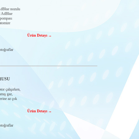
dBlue nozulu
l AdBlue
 pompası
atomize
Ürün Detayı →
toğraflar
RUSU
alışırken,
nmış gaz,
erine az çok
Ürün Detayı →
toğraflar