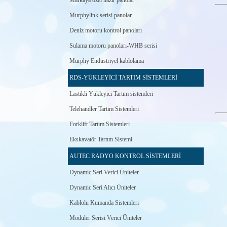
Markaya özel hazır panolar
Murphylink serisi panolar
Deniz motoru kontrol panoları
Sulama motoru panoları-WHB serisi
Murphy Endüstriyel kablolama
RDS-YÜKLEYİCİ TARTIM SİSTEMLERİ
Lastikli Yükleyici Tartım sistemleri
Telehandler Tartım Sistemleri
Forklift Tartım Sistemleri
Ekskavatör Tartım Sistemi
AUTEC RADYO KONTROL SİSTEMLERİ
Dynamic Seri Verici Üniteler
Dynamic Seri Alıcı Üniteler
Kablolu Kumanda Sistemleri
Modüler Serisi Verici Üniteler