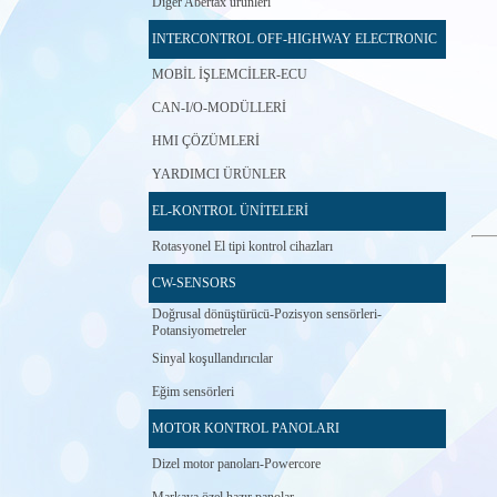
Diğer Abertax ürünleri
INTERCONTROL OFF-HIGHWAY ELECTRONIC
MOBİL İŞLEMCİLER-ECU
CAN-I/O-MODÜLLERİ
HMI ÇÖZÜMLERİ
YARDIMCI ÜRÜNLER
EL-KONTROL ÜNİTELERİ
Rotasyonel El tipi kontrol cihazları
CW-SENSORS
Doğrusal dönüştürücü-Pozisyon sensörleri-
Potansiyometreler
Sinyal koşullandırıcılar
Eğim sensörleri
MOTOR KONTROL PANOLARI
Dizel motor panoları-Powercore