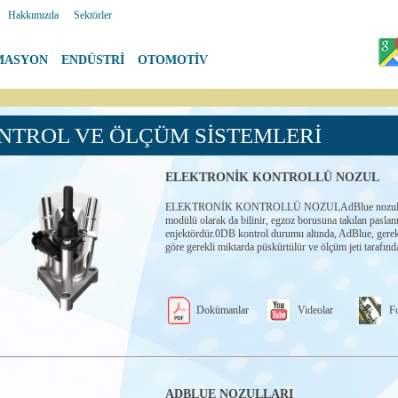
|
Hakkımızda
|
Sektörler
MASYON
|
ENDÜSTRİ
|
OTOMOTİV
NTROL VE ÖLÇÜM SİSTEMLERİ
ELEKTRONİK KONTROLLÜ NOZUL
ELEKTRONİK KONTROLLÜ NOZULAdBlue nozulu
modülü olarak da bilinir, egzoz borusuna takılan paslan
enjektördür.0DB kontrol durumu altında, AdBlue, gerek
göre gerekli miktarda püskürtülür ve ölçüm jeti tarafında
Dokümanlar
Videolar
Fo
ADBLUE NOZULLARI