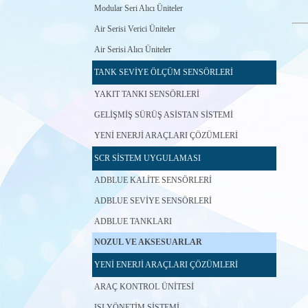
Modular Seri Alıcı Üniteler
Air Serisi Verici Üniteler
Air Serisi Alıcı Üniteler
TANK SEVİYE ÖLÇÜM SENSÖRLERİ
YAKIT TANKI SENSÖRLERİ
GELİŞMİŞ SÜRÜŞ ASİSTAN SİSTEMİ
YENİ ENERJİ ARAÇLARI ÇÖZÜMLERİ
SCR SİSTEM UYGULAMASI
ADBLUE KALİTE SENSÖRLERİ
ADBLUE SEVİYE SENSÖRLERİ
ADBLUE TANKLARI
NOZUL VE AKSESUARLAR
YENİ ENERJİ ARAÇLARI ÇÖZÜMLERİ
ARAÇ KONTROL ÜNİTESİ
ISI YÖNETİM SİSTEMİ