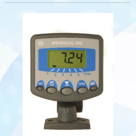
Endüstriyel
kablolama
RDS-
YÜKLEYİCİ
TARTIM
SİSTEMLERİ
Lastikli Yükleyici
Tartım sistemleri
Telehandler
Tartım Sistemleri
Forklift Tartım
Sistemleri
Ekskavatör Tartım
Sistemi
AUTEC RADYO
KONTROL
SİSTEMLERİ
Dynamic Seri
Verici Üniteler
Dynamic Seri Alıcı
Üniteler
Kablolu Kumanda
Sistemleri
Modüler Serisi
Verici Üniteler