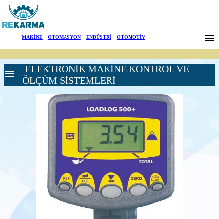
Markalar
MAKİNE
|
OTOMASYON
|
ENDÜSTRİ
|
OTOMOTİV
Haberler
ELEKTRONİK MAKİNE KONTROL VE
Hakkımızda
ÖLÇÜM SİSTEMLERİ
Sektörler
Arama
AKÜ SÜREÇ
İletişim
İZLEME
SİSTEMLERİ
Kapasitif Elektrolit
English
Seviye Sensörleri
Akü Gerilim
Sensörleri
Akü izleme
sistemleri