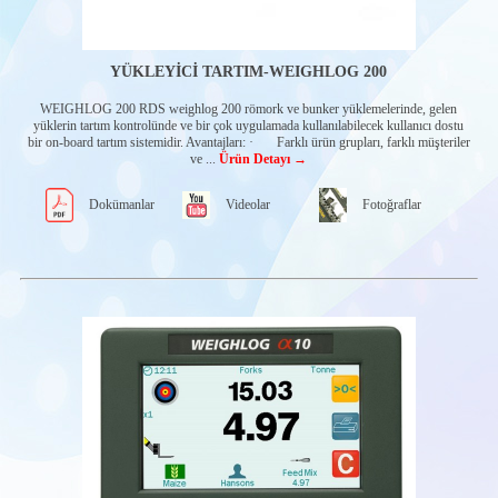
Modular Seri Alıcı
Üniteler
Air Serisi Verici
Üniteler
YÜKLEYİCİ TARTIM-WEIGHLOG 200
Air Serisi Alıcı
Üniteler
WEIGHLOG 200 RDS weighlog 200 römork ve bunker yüklemelerinde, gelen
TANK SEVİYE
yüklerin tartım kontrolünde ve bir çok uygulamada kullanılabilecek kullanıcı dostu
ÖLÇÜM
bir on-board tartım sistemidir. Avantajları: · Farklı ürün grupları, farklı müşteriler
SENSÖRLERİ
ve ...
Ürün Detayı →
YAKIT TANKI
SENSÖRLERİ
Dokümanlar
Videolar
Fotoğraflar
GELİŞMİŞ
SÜRÜŞ
ASİSTAN
SİSTEMİ
YENİ ENERJİ
ARAÇLARI
ÇÖZÜMLERİ
SCR SİSTEM
UYGULAMASI
ADBLUE
KALİTE
SENSÖRLERİ
ADBLUE
SEVİYE
SENSÖRLERİ