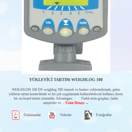
CW-SENSORS
Doğrusal
dönüştürücü-
Pozisyon
sensörleri-
Potansiyometreler
Sinyal
koşullandırıcılar
Eğim sensörleri
MOTOR
KONTROL
PANOLARI
Dizel motor
panoları-
Powercore
YÜKLEYİCİ TARTIM-WEIGHLOG 100
Markaya özel hazır
panolar
WEIGHLOH 100 DS weighlog 200 römork ve bunker yüklemelerinde, gelen
yüklerin tartım kontrolünde ve bir çok uygulamada kullanılabilecek kullanıcı dostu
Murphylink serisi
bir on-board tartım sistemidir. Advantages: · Farklı ürün grupları, farklı
panolar
müşteriler ve ...
Ürün Detayı →
Deniz motoru
kontrol panoları
Dokümanlar
Videolar
Fotoğraflar
Sulama motoru
panoları-WHB
serisi
Murphy