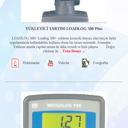
e²BMS
Su vanaları
Gaz Tahliye
Sistemleri
Abertax Ana
YÜKLEYİCİ TARTIM-LOADLOG 500 Plus
Kontrol Cihazları
Diğer Abertax
LOADLOG 500+ Loadlog 500+ yükleme kontrolü ihtiyacı olan birçok farklı
ürünleri
uygulamalarda kullanılabilen kullanıcı dostu bir tartım sistemidir. Avantajlar: ·
Yükleme anında yapılan tartıım ile daha verimli ve hızlı çalışma · Doğru
INTERCONTROL
yükleme ile ...
Ürün Detayı →
OFF-HIGHWAY
ELECTRONIC
MOBİL
Dokümanlar
Videolar
Fotoğraflar
İŞLEMCİLER-
ECU
CAN-I/O-
MODÜLLERİ
HMI
ÇÖZÜMLERİ
YARDIMCI
ÜRÜNLER
EL-KONTROL
ÜNİTELERİ
Rotasyonel El tipi
kontrol cihazları