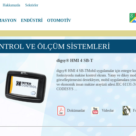
|
Hakkımızda
|
Sektörler
MASYON
|
ENDÜSTRİ
|
OTOMOTİV
NTROL VE ÖLÇÜM SİSTEMLERİ
digsy® HMI 4 SB-T
digsy® HMI 4 SB-TMobil uygulamalar için entegre ko
fonksiyonlu makine kontrol ekranı. Yatay ve dikey mo
görselleştirmesini destekleyen, mobil uygulamalara yö
ve ekonomik insan makine arayüzü ailesi.IEC 61131-3'
CODESYS ...
Dokümanlar
Videolar
Fo