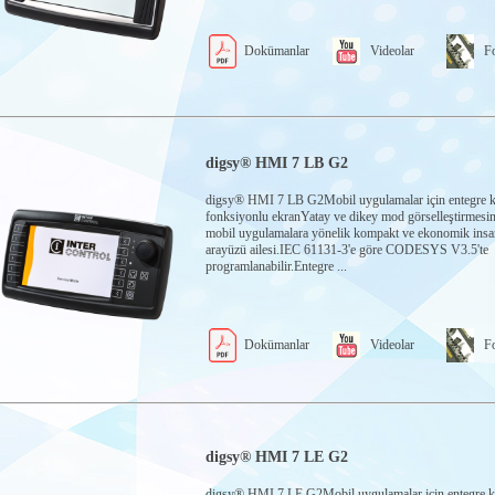
Dokümanlar
Videolar
Fo
digsy® HMI 7 LB G2
digsy® HMI 7 LB G2Mobil uygulamalar için entegre k
fonksiyonlu ekranYatay ve dikey mod görselleştirmesin
mobil uygulamalara yönelik kompakt ve ekonomik ins
arayüzü ailesi.IEC 61131-3'e göre CODESYS V3.5'te
programlanabilir.Entegre ...
Dokümanlar
Videolar
Fo
digsy® HMI 7 LE G2
digsy® HMI 7 LE G2Mobil uygulamalar için entegre k