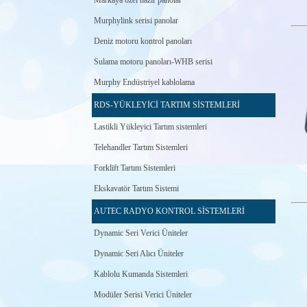
Markaya özel hazır panolar
Murphylink serisi panolar
Deniz motoru kontrol panoları
Sulama motoru panoları-WHB serisi
Murphy Endüstriyel kablolama
RDS-YÜKLEYİCİ TARTIM SİSTEMLERİ
Lastikli Yükleyici Tartım sistemleri
Telehandler Tartım Sistemleri
Forklift Tartım Sistemleri
Ekskavatör Tartım Sistemi
AUTEC RADYO KONTROL SİSTEMLERİ
Dynamic Seri Verici Üniteler
Dynamic Seri Alıcı Üniteler
Kablolu Kumanda Sistemleri
Modüler Serisi Verici Üniteler