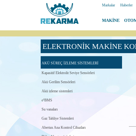
Markalar
|
Haberler
MAKİNE
|
OTO
ELEKTRONİK MAKİNE KO
AKÜ SÜREÇ İZLEME SİSTEMLERİ
Kapasitif Elektrolit Seviye Sensörleri
Akü Gerilim Sensörleri
Akü izleme sistemleri
e²BMS
Su vanaları
Gaz Tahliye Sistemleri
Abertax Ana Kontrol Cihazları