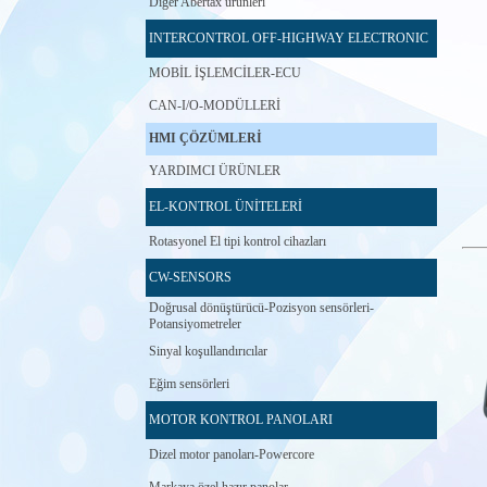
Diğer Abertax ürünleri
INTERCONTROL OFF-HIGHWAY ELECTRONIC
MOBİL İŞLEMCİLER-ECU
CAN-I/O-MODÜLLERİ
HMI ÇÖZÜMLERİ
YARDIMCI ÜRÜNLER
EL-KONTROL ÜNİTELERİ
Rotasyonel El tipi kontrol cihazları
CW-SENSORS
Doğrusal dönüştürücü-Pozisyon sensörleri-
Potansiyometreler
Sinyal koşullandırıcılar
Eğim sensörleri
MOTOR KONTROL PANOLARI
Dizel motor panoları-Powercore