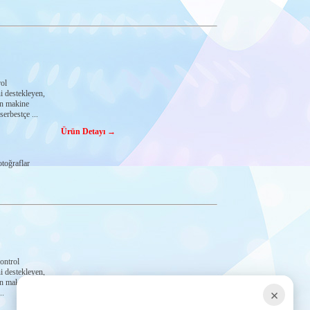
ol
i destekleyen,
an makine
erbestçe ...
Ürün Detayı →
toğraflar
ontrol
i destekleyen,
an makine
×
..