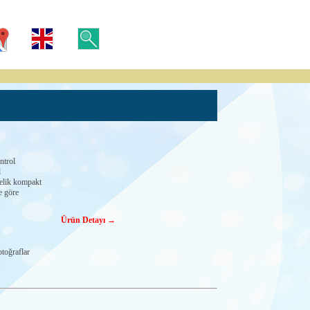
ntrol
d
nelik kompakt
e göre
Ürün Detayı →
toğraflar