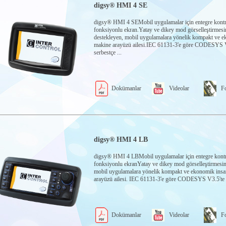
digsy® HMI 4 SE
digsy® HMI 4 SEMobil uygulamalar için entegre kontr
fonksiyonlu ekran.Yatay ve dikey mod görselleştirmesi
destekleyen, mobil uygulamalara yönelik kompakt ve 
makine arayüzü ailesi.IEC 61131-3'e göre CODESYS V
serbestçe ...
Dokümanlar
Videolar
Fo
digsy® HMI 4 LB
digsy® HMI 4 LBMobil uygulamalar için entegre kont
fonksiyonlu ekranYatay ve dikey mod görselleştirmesin
mobil uygulamalara yönelik kompakt ve ekonomik ins
arayüzü ailesi. IEC 61131-3'e göre CODESYS V3.5'te s
Dokümanlar
Videolar
Fo