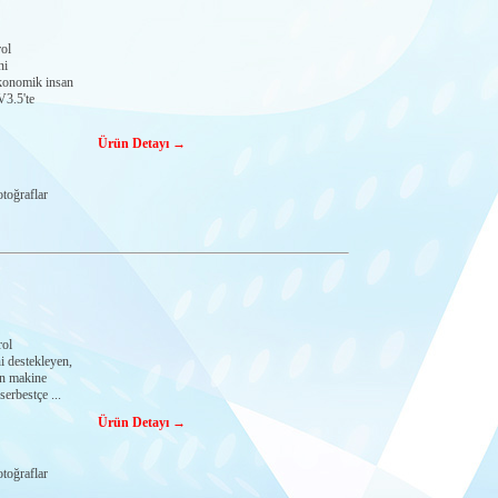
ol
ni
ekonomik insan
3.5'te
Ürün Detayı →
toğraflar
rol
i destekleyen,
an makine
erbestçe ...
Ürün Detayı →
toğraflar