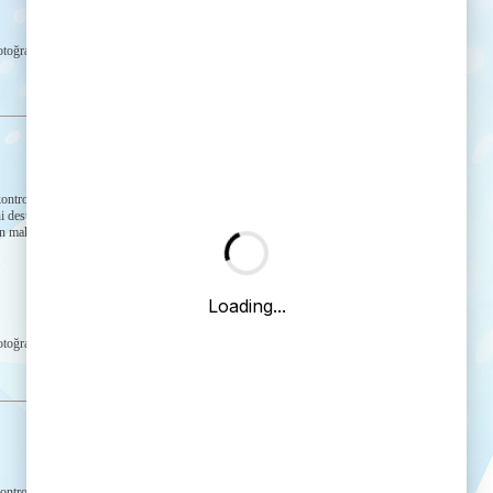
Ürün Detayı →
toğraflar
ontrol
i destekleyen,
an makine
Ürün Detayı →
toğraflar
ontrol