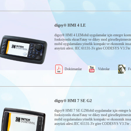
digsy® HMI 4 LE
digsy® HMI 4 LEMobil uygulamalar için entegre kontr
fonksiyonlu ekranYatay ve dikey mod görselleştirmesin
mobil uygulamalara yönelik kompakt ve ekonomik ins
arayüzü ailesi. IEC 61131-3'e göre CODESYS V3.5'te s
Dokümanlar
Videolar
Fo
digsy® HMI 7 SE G2
digsy® HMI 7 SE G2Mobil uygulamalar için entegre k
fonksiyonlu ekranYatay ve dikey mod görselleştirmesin
mobil uygulamalara yönelik kompakt ve ekonomik ins
arayüzü ailesi.IEC 61131-3'e göre CODESYS V3.5'te .