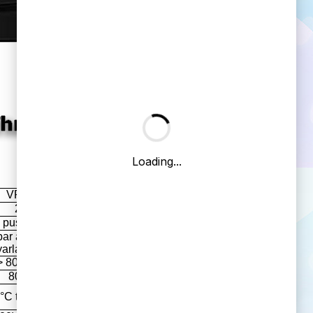
VRLA
27
push-in
bar arasında üretimde
yarlanabilir
> 80 mbar
80°C
°C to +80°C