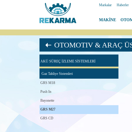
Markalar
|
Haberler
MAKİNE
|
OTO
OTOMOTIV & ARAÇ Ü
AKÜ SÜREÇ İZLEME SİSTEMLERİ
Gaz Tahliye Sistemleri
GRS M18
Push In
Bayonette
GRS M27
GRS CD