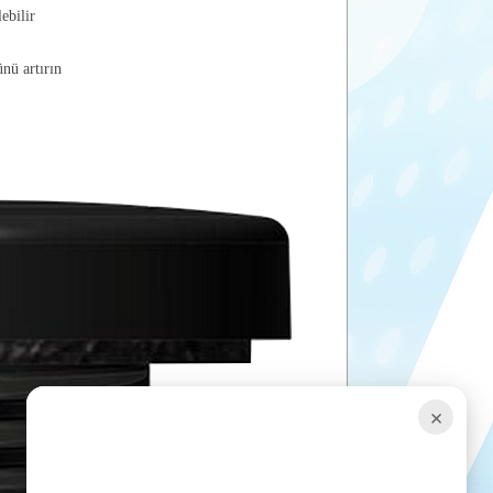
ebilir
nü artırın
×