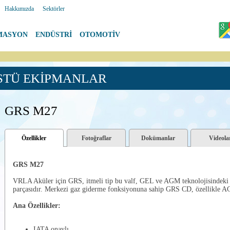
|
Hakkımızda
|
Sektörler
MASYON
|
ENDÜSTRİ
|
OTOMOTİV
STÜ EKİPMANLAR
GRS M27
Özellikler
Fotoğraflar
Dokümanlar
Videola
GRS M27
VRLA Aküler için GRS, itmeli tip bu valf, GEL ve AGM teknolojisindeki
parçasıdır. Merkezi gaz giderme fonksiyonuna sahip GRS CD, özellikle AGM
Ana Özellikler:
IATA onaylı