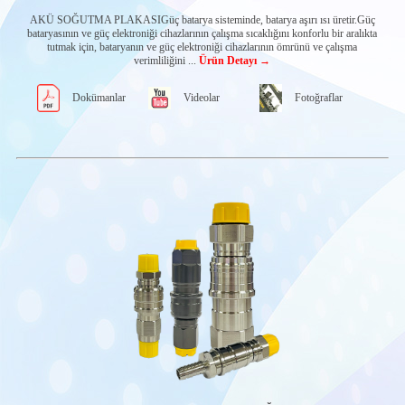
İZLEME
SİSTEMLERİ
AKÜ SOĞUTMA PLAKASIGüç batarya sisteminde, batarya aşırı ısı üretir.Güç
Kapasitif
bataryasının ve güç elektroniği cihazlarının çalışma sıcaklığını konforlu bir aralıkta
Elektrolit Seviye
tutmak için, bataryanın ve güç elektroniği cihazlarının ömrünü ve çalışma
Sensörleri
verimliliğini ...
Ürün Detayı →
Akü Gerilim
Sensörleri
Dokümanlar
Videolar
Fotoğraflar
Akü izleme
sistemleri
e²BMS
Su vanaları
Gaz Tahliye
Sistemleri
Abertax Ana
Kontrol Cihazları
Diğer Abertax
ürünleri
MURPHY
EKRANLAR
Powerview
Glass front
displays
Powerview
Tactile button
displays